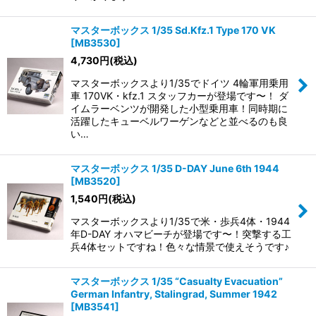
マスターボックス 1/35 Sd.Kfz.1 Type 170 VK
[
MB3530
]
4,730
円
(税込)
マスターボックスより1/35でドイツ 4輪軍用乗用
車 170VK・kfz.1 スタッフカーが登場です〜！ ダ
イムラーベンツが開発した小型乗用車！同時期に
活躍したキューベルワーゲンなどと並べるのも良
い…
マスターボックス 1/35 D-DAY June 6th 1944
[
MB3520
]
1,540
円
(税込)
マスターボックスより1/35で米・歩兵4体・1944
年D-DAY オハマビーチが登場です〜！突撃する工
兵4体セットですね！色々な情景で使えそうです♪
マスターボックス 1/35 “Casualty Evacuation”
German Infantry, Stalingrad, Summer 1942
[
MB3541
]