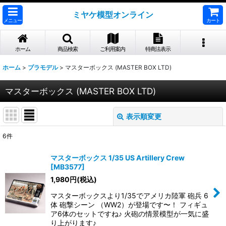
ミヤケ模型オンライン
メニュー
カート
ホーム
商品検索
ご利用案内
特商法表示
ホーム
>
プラモデル
>
マスターボックス (MASTER BOX LTD)
マスターボックス (MASTER BOX LTD)
表示順変更
閉じる
6
件
表示数
:
マスターボックス 1/35 US Artillery Crew
[
MB3577
]
並び順
:
1,980
円
(税込)
マスターボックスより1/35でアメリカ陸軍 砲兵 6
絞り込む
体 砲撃シーン （WW2）が登場です〜！ フィギュ
ア6体のセットですね♪ 火砲の情景模型が一気に盛
り上がります♪