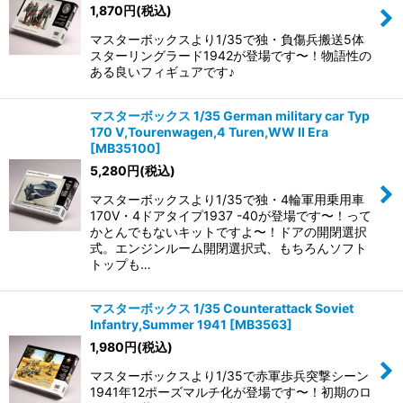
1,870
円
(税込)
マスターボックスより1/35で独・負傷兵搬送5体
スターリングラード1942が登場です〜！物語性の
ある良いフィギュアです♪
マスターボックス 1/35 German military car Typ
170 V,Tourenwagen,4 Turen,WW II Era
[
MB35100
]
5,280
円
(税込)
マスターボックスより1/35で独・4輪軍用乗用車
170V・4ドアタイプ1937 -40が登場です〜！って
かとんでもないキットですよ〜！ドアの開閉選択
式。エンジンルーム開閉選択式、もちろんソフト
トップも…
マスターボックス 1/35 Counterattack Soviet
Infantry,Summer 1941
[
MB3563
]
1,980
円
(税込)
マスターボックスより1/35で赤軍歩兵突撃シーン
1941年12ポーズマルチ化が登場です〜！初期のロ