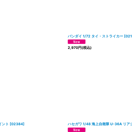
バンダイ 1/72 タイ・ストライカー
[
02
2,970
円
(税込)
ペイント
[
02384
]
ハセガワ 1/48 海上自衛隊 U-36A リ