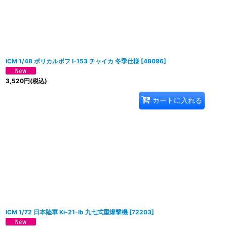
ICM 1/48 ポリカルポフ I-153 チャイカ 冬季仕様
[
48096
]
3,520
円
(税込)
カートに入れる
ICM 1/72 日本陸軍 Ki-21-Ib 九七式重爆撃機
[
72203
]