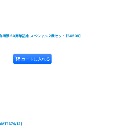
空自衛隊 60周年記念 スペシャル 2機セット
[
60509
]
カートに入れる
AMT1374/12
]