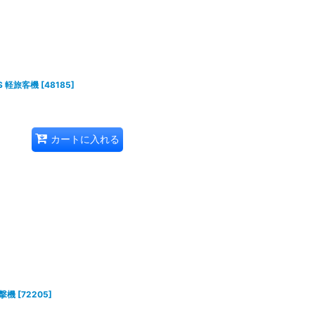
8S 軽旅客機
[
48185
]
カートに入れる
爆撃機
[
72205
]