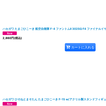
ハセガワ たまごひこーき 航空自衛隊 F-4 ファントムII 302SQ F4 ファイナルイヤ
2,860
円
(税込)
カートに入れる
ハセガワ ひそねとまそたん たまごひこーき F-15 w/アクリル製スタンドフィギ