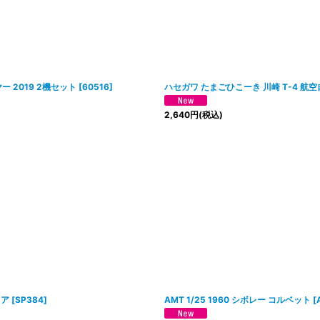
ー 2019 2機セット
[
60516
]
ハセガワ たまごひこーき 川崎 T-4 航
2,640
円
(税込)
ュア
[
SP384
]
AMT 1/25 1960 シボレー コルベット
[