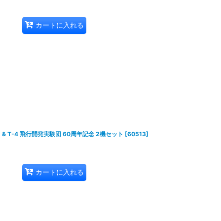
カートに入れる
& T-4 飛行開発実験団 60周年記念 2機セット
[
60513
]
カートに入れる