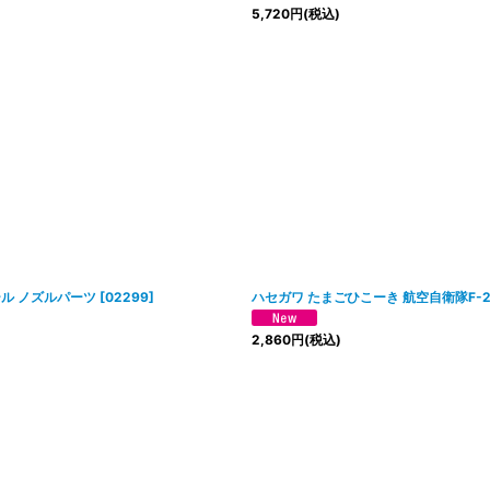
5,720
円
(税込)
テール ノズルパーツ
[
02299
]
ハセガワ たまごひこーき 航空自衛隊F-2 
2,860
円
(税込)