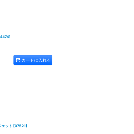
14474
]
カートに入れる
アジェット
[
07521
]