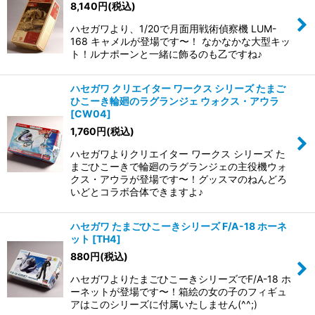
8,140
円
(税込)
ハセガワより、1/20で月面用戦術偵察機 LUM-
168 キャメルが登場です〜！ なかなかな大型キッ
ト！ルナポーンと一緒に飾るのも乙ですね♪
ハセガワ クリエイター ワークス シリーズ たまご
ひこーき輪廻のラグランジェ ウォクス・アウラ
[
CW04
]
1,760
円
(税込)
ハセガワよりクリエイター ワークス シリーズ た
まごひこーきで輪廻のラグランジェの主役機ウォ
クス・アウラが登場です〜！グッスマのねんどろ
いどとコラボ合体できますよ♪
ハセガワ たまごひこーきシリーズ F/A-18 ホーネ
ット
[
TH4
]
880
円
(税込)
ハセガワよりたまごひこーきシリーズでF/A-18 ホ
ーネットが登場です〜！箱絵の女の子のフィギュ
アはこのシリーズに付属いたしません(^^;)