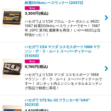
鈴鹿500kmレースウィナー
[
20572
]
3,300
円
(税込)
ハセガワより1/24 フロム・エー ポルシェ 962C
1987 鈴鹿500kmレースウィナーです〜！ 1987
年 JSPC 第1戦 優勝車を再現！ いや〜962Cは当
時強かった！！
ハセガワ 1/24 マツダ コスモスポーツ 1968 マラ
ソン・デ・ラ・ルート スーパーディテール
[
51050
]
9,790
円
(税込)
ハセガワより1/24 マツダ コスモスポーツ 1968
マラソン・デ・ラ・ルート スーパーディテールで
す〜！ ボンネット内エンジンをメタル＆エッチン
グ部品で精密に再現！
ハセガワ 1/72 Su-33 フランカーD “UAV”
[
02313
]
4,620
円
(税込)