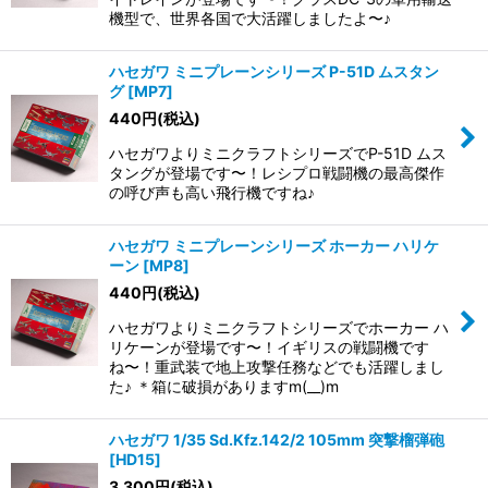
機型で、世界各国で大活躍しましたよ〜♪
ハセガワ ミニプレーンシリーズ P-51D ムスタン
グ
[
MP7
]
440
円
(税込)
ハセガワよりミニクラフトシリーズでP-51D ムス
タングが登場です〜！レシプロ戦闘機の最高傑作
の呼び声も高い飛行機ですね♪
ハセガワ ミニプレーンシリーズ ホーカー ハリケ
ーン
[
MP8
]
440
円
(税込)
ハセガワよりミニクラフトシリーズでホーカー ハ
リケーンが登場です〜！イギリスの戦闘機です
ね〜！重武装で地上攻撃任務などでも活躍しまし
た♪ ＊箱に破損がありますm(__)m
ハセガワ 1/35 Sd.Kfz.142/2 105mm 突撃榴弾砲
[
HD15
]
3,300
円
(税込)