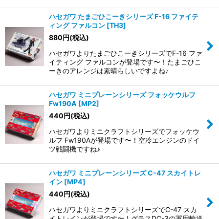
ハセガワ たまごひこーきシリーズ F-16 ファイテ
ィング ファルコン
[
TH3
]
880
円
(税込)
ハセガワよりたまごひこーきシリーズでF-16 ファ
イティング ファルコンが登場です〜！たまごひこ
ーきのアレンジは素晴らしいですよね♪
ハセガワ ミニプレーンシリーズ フォッケウルフ
Fw190A
[
MP2
]
440
円
(税込)
ハセガワよりミニクラフトシリーズでフォッケウ
ルフ Fw190Aが登場です〜！空冷エンジンのドイ
ツ戦闘機ですね♪
ハセガワ ミニプレーンシリーズ C-47 スカイトレ
イン
[
MP4
]
440
円
(税込)
ハセガワよりミニクラフトシリーズでC-47 スカ
イトレインが登場です〜！グラスDC-3の軍用輸送