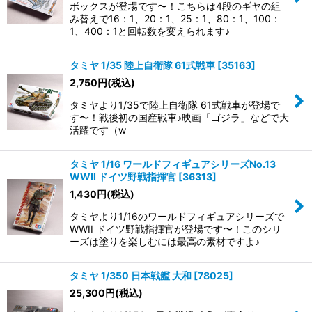
ボックスが登場です〜！こちらは4段のギヤの組
み替えで16：1、20：1、25：1、80：1、100：
1、400：1と回転数を変えられます♪
タミヤ 1/35 陸上自衛隊 61式戦車
[
35163
]
2,750
円
(税込)
タミヤより1/35で陸上自衛隊 61式戦車が登場で
す〜！戦後初の国産戦車♪映画「ゴジラ」などで大
活躍です（w
タミヤ 1/16 ワールドフィギュアシリーズNo.13
WWII ドイツ野戦指揮官
[
36313
]
1,430
円
(税込)
タミヤより1/16のワールドフィギュアシリーズで
WWII ドイツ野戦指揮官が登場です〜！このシリ
ーズは塗りを楽しむには最高の素材ですよ♪
タミヤ 1/350 日本戦艦 大和
[
78025
]
25,300
円
(税込)