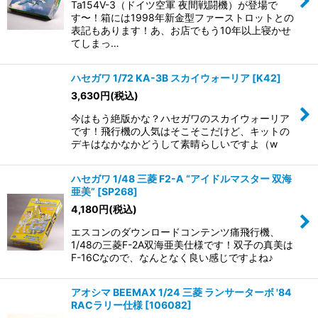
Ta154V-3（ドイツ空軍 夜間戦闘機）が登場で
す〜！箱には1998年新金型ファーストロットとの
表記もあります！あ、お店でもう10年以上寝かせ
てしまっ…
ハセガワ 1/72 KA-3B スカイウォーリア
[
K42
]
3,630
円
(税込)
今はもう絶版かな？ハセガワのスカイウォーリア
です！飛行機の人気はそこそこだけど、キットの
デキはなかなかどうして素晴らしいですよ（w
ハセガワ 1/48 三菱 F2-A “アイドルマスター 双海
亜美”
[
SP268
]
4,180
円
(税込)
エスコンのダウンロードコンテンツ痛飛行機、
1/48の三菱F-2A双海亜美仕様です！双子の真美は
F-16Cなので、なんとなく良い感じですよね♪
アオシマ BEEMAX 1/24 三菱 ランサーターボ '84
RACラリー仕様
[
106082
]