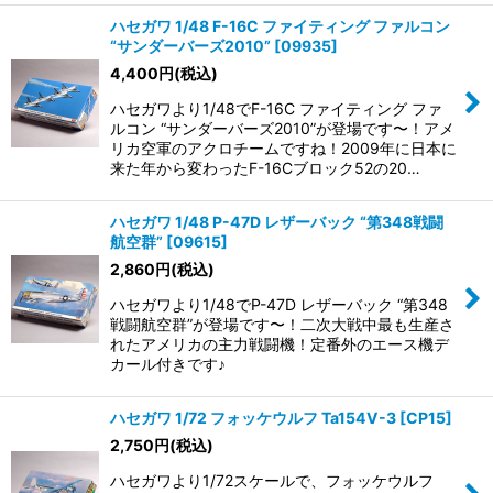
ハセガワ 1/48 F-16C ファイティング ファルコン
“サンダーバーズ2010”
[
09935
]
4,400
円
(税込)
ハセガワより1/48でF-16C ファイティング ファ
ルコン “サンダーバーズ2010”が登場です〜！アメ
リカ空軍のアクロチームですね！2009年に日本に
来た年から変わったF-16Cブロック52の20…
ハセガワ 1/48 P-47D レザーバック “第348戦闘
航空群”
[
09615
]
2,860
円
(税込)
ハセガワより1/48でP-47D レザーバック “第348
戦闘航空群”が登場です〜！二次大戦中最も生産さ
れたアメリカの主力戦闘機！定番外のエース機デ
カール付きです♪
ハセガワ 1/72 フォッケウルフ Ta154V-3
[
CP15
]
2,750
円
(税込)
ハセガワより1/72スケールで、フォッケウルフ