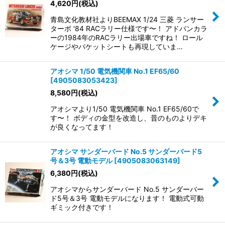
4,620
円
(税込)
青島文化教材社よりBEEMAX 1/24 三菱 ランサー
ターボ '84 RACラリー仕様です〜！ アドバンカラ
ーの1984年のRACラリー出場車ですね！ ロール
ケージやバケットシートも再現していま…
アオシマ 1/50 電気機関車 No.1 EF65/60
[
4905083053423
]
8,580
円
(税込)
アオシマより1/50 電気機関車 No.1 EF65/60で
す〜！ ボディの金型を改造し、昔のものよりデキ
が良くなってます！
アオシマ サンダーバード No.5 サンダーバード5
号＆3号 電動モデル
[
4905083063149
]
6,380
円
(税込)
アオシマからサンダーバード No.5 サンダーバー
ド5号＆3号 電動モデルになります！ 電動式可動
ギミック付きです！