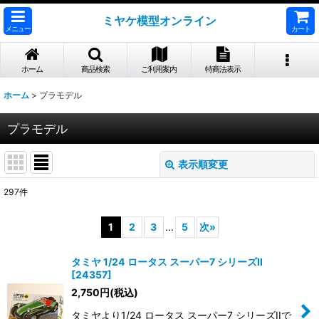
ミヤケ模型オンライン
メニュー
カート
ホーム
商品検索
ご利用案内
特商法表示
ホーム
>
プラモデル
プラモデル
表示順変更
閉じる
297
件
サブカテゴリ
:
1
2
3
...
5
次
»
表示数
:
タミヤ 1/24 ロータス スーパー7 シリーズII
[
24357
]
2,750
円
(税込)
並び順
:
タミヤより1/24 ロータス スーパー7 シリーズIIで