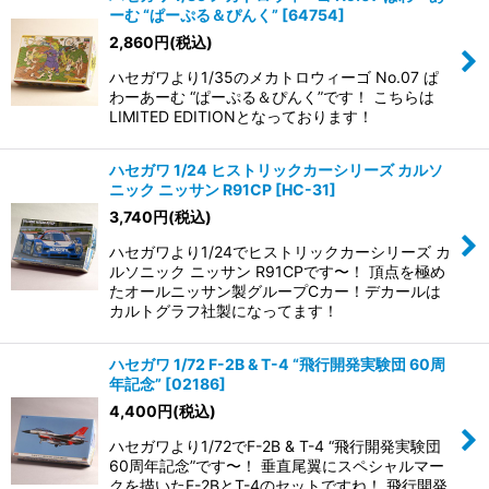
ーむ “ぱーぷる＆ぴんく”
[
64754
]
2,860
円
(税込)
ハセガワより1/35のメカトロウィーゴ No.07 ぱ
わーあーむ “ぱーぷる＆ぴんく”です！ こちらは
LIMITED EDITIONとなっております！
ハセガワ 1/24 ヒストリックカーシリーズ カルソ
ニック ニッサン R91CP
[
HC-31
]
3,740
円
(税込)
ハセガワより1/24でヒストリックカーシリーズ カ
ルソニック ニッサン R91CPです〜！ 頂点を極め
たオールニッサン製グループCカー！デカールは
カルトグラフ社製になってます！
ハセガワ 1/72 F-2B & T-4 “飛行開発実験団 60周
年記念”
[
02186
]
4,400
円
(税込)
ハセガワより1/72でF-2B & T-4 “飛行開発実験団
60周年記念”です〜！ 垂直尾翼にスペシャルマー
クを描いたF-2BとT-4のセットですね！ 飛行開発