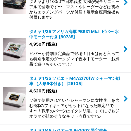
タミヤより1/350で日本戦艦 大和が完全リニュー
アルで登場です〜！マストやレーダーなどは初め
からエッチングパーツが付属！展示台座用銘板も
付属します♪
タミヤ 1/35 アメリカ海軍 PBR31 Mk.II ピバー 水
中モーター付き
[
89735
]
4,950
円
(税込)
ピバーが特別限定商品で登場！目玉は何と言って
も特別限定のダークグレイ色水中モーター！お風
呂で遊べちゃいますよ♪
タミヤ 1/35 ソビエト M4A2(76)W シャーマン戦
車 （人形6体付き）
[
25105
]
4,620
円
(税込)
ソ蓮で使用されていたシャーマンに女性兵士を含
む6体のフィギュアがセットになった限定品で
す〜！戦車のパーツはイタレリ製。すぐにでもジ
オラマが組めそうなキット内容ですね♪
タミヤ 1/48 レジアーネ Re2002 限定生産