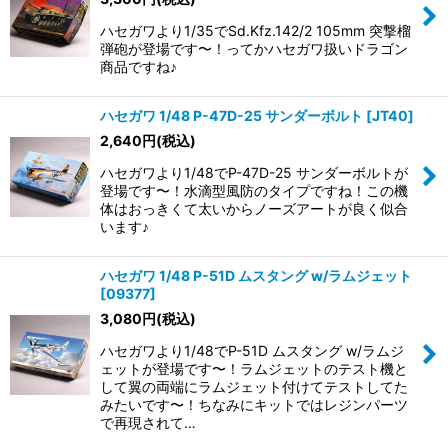
ハセガワより1/35でSd.Kfz.142/2 105mm 突撃榴
弾砲が登場です〜！ってかハセガワ扱いドラゴン
商品ですね♪
ハセガワ 1/48 P-47D-25 サンダーボルト
[
JT40
]
2,640
円
(税込)
ハセガワより1/48でP-47D-25 サンダーボルトが
登場です〜！水滴型風防のタイプですね！この機
体はおっきくて太いからノーズアートが良く似合
います♪
ハセガワ 1/48 P-51D ムスタング w/ラムジェット
[
09377
]
3,080
円
(税込)
ハセガワより1/48でP-51D ムスタング w/ラムジ
ェットが登場です〜！ラムジェットのテスト機と
して翼の両端にラムジェット付けてテストしてた
みたいです〜！ちなみにキットではレジンパーツ
で再現されて…