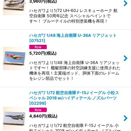
3,960
円
(税込)
ハセガワより1/72 UH-60J レスキューホーク 航
空自衛隊 50周年記念 スペシャルペイントで
す〜！ ブルーテイルの特別塗装機を再現！
ハセガワ 1/48 海上自衛隊 U-36A リアジェット
[
07521
]
5,720
円
(税込)
ハセガワより1/48 海上自衛隊 U-36A リアジェッ
トです〜！ 艦艇部隊の対空訓練支援に使用された
機体を再現！主翼端ポッド、胴体下面のレドーム
をレジン部品でセット！
ハセガワ 1/72 航空自衛隊 F-15J イーグル 小松ス
ペシャル 2018 w/ハイディテール ノズルパーツ
[
02299
]
4,840
円
(税込)
ハセガワより1/72 航空自衛隊 F-15J イーグル 小
松スペシャル 2018 w/ハイディテール ノズルパー