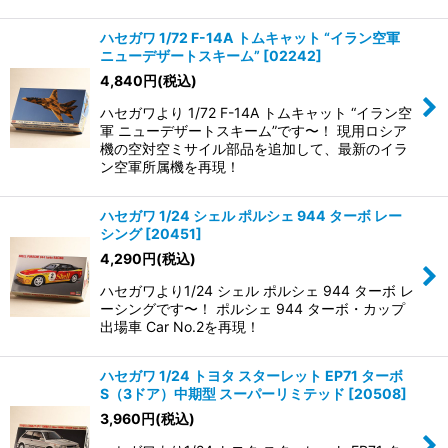
ハセガワ 1/72 F-14A トムキャット “イラン空軍
ニューデザートスキーム”
[
02242
]
4,840
円
(税込)
ハセガワより 1/72 F-14A トムキャット “イラン空
軍 ニューデザートスキーム”です〜！ 現用ロシア
機の空対空ミサイル部品を追加して、最新のイラ
ン空軍所属機を再現！
ハセガワ 1/24 シェル ポルシェ 944 ターボ レー
シング
[
20451
]
4,290
円
(税込)
ハセガワより1/24 シェル ポルシェ 944 ターボ レ
ーシングです〜！ ポルシェ 944 ターボ・カップ
出場車 Car No.2を再現！
ハセガワ 1/24 トヨタ スターレット EP71 ターボ
S（3ドア）中期型 スーパーリミテッド
[
20508
]
3,960
円
(税込)