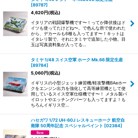
[
89787
]
4,620
円
(税込)
イタリアの戦闘爆撃機です〜！ってか降伏後はド
イツも使ってたけどね〜。で色んな所で使われた
から、デカールも6種も入ってます〜！キットは
イタレリ製で、それにタミヤで追加した小物。目
玉は写真資料集が入ってる…
タミヤ 1/48 スイス空軍 ホーク Mk.66 限定生産
[
89784
]
5,060
円
(税込)
イギリスの小型ジェット練習機/軽攻撃機BAeホー
クをエンジン出力を強化して高等練習機として使
用しているスイス空軍仕様機です〜！ メタル製パ
イロットやエッチングパーツも入ってますよ！も
ちろんイギリス空…
ハセガワ 1/72 UH-60J レスキューホーク 航空自
衛隊 50周年記念 スペシャルペイント
[
02384
]