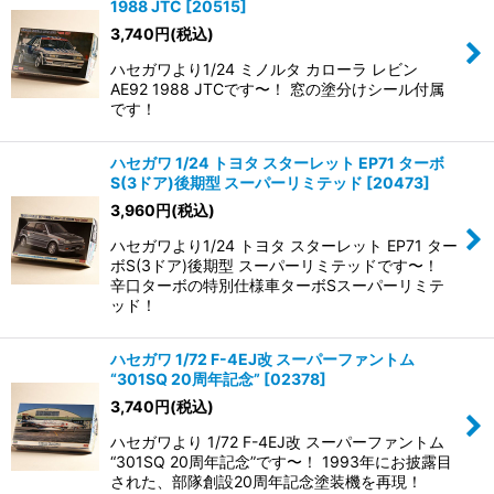
1988 JTC
[
20515
]
3,740
円
(税込)
ハセガワより1/24 ミノルタ カローラ レビン
AE92 1988 JTCです〜！ 窓の塗分けシール付属
です！
ハセガワ 1/24 トヨタ スターレット EP71 ターボ
S(3ドア)後期型 スーパーリミテッド
[
20473
]
3,960
円
(税込)
ハセガワより1/24 トヨタ スターレット EP71 ター
ボS(3ドア)後期型 スーパーリミテッドです〜！
辛口ターボの特別仕様車ターボSスーパーリミテ
ッド！
ハセガワ 1/72 F-4EJ改 スーパーファントム
“301SQ 20周年記念”
[
02378
]
3,740
円
(税込)
ハセガワより 1/72 F-4EJ改 スーパーファントム
“301SQ 20周年記念”です〜！ 1993年にお披露目
された、部隊創設20周年記念塗装機を再現！