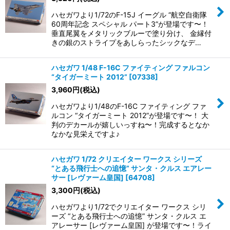
ハセガワより1/72のF-15J イーグル “航空自衛隊
60周年記念 スペシャル パート3”が登場です〜！
垂直尾翼をメタリックブルーで塗り分け、 金縁付
きの銀のストライプをあしらったシックなデ…
ハセガワ 1/48 F-16C ファイティング ファルコン
“タイガーミート 2012”
[
07338
]
3,960
円
(税込)
ハセガワより1/48のF-16C ファイティング ファ
ルコン “タイガーミート 2012”が登場です〜！ 大
判のデカールが嬉しいっすね〜！完成するとなか
なかな見栄えですよ♪
ハセガワ 1/72 クリエイター ワークス シリーズ
“とある飛行士への追憶” サンタ・クルス エアレー
サー [レヴァーム皇国]
[
64708
]
3,300
円
(税込)
ハセガワより1/72でクリエイター ワークス シリ
ーズ “とある飛行士への追憶” サンタ・クルス エ
アレーサー [レヴァーム皇国] が登場です〜！ライ