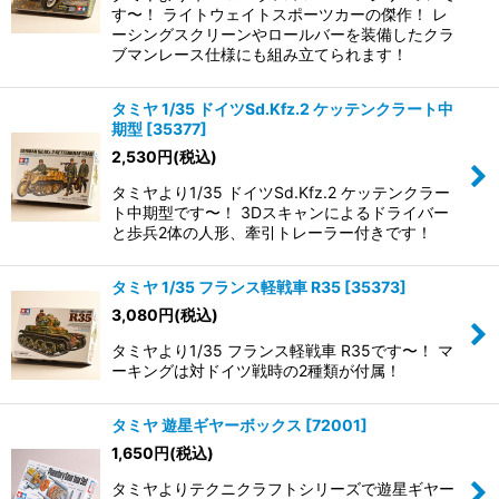
す〜！ ライトウェイトスポーツカーの傑作！ レ
絞り込む
ーシングスクリーンやロールバーを装備したクラ
ブマンレース仕様にも組み立てられます！
タミヤ 1/35 ドイツSd.Kfz.2 ケッテンクラート中
期型
[
35377
]
2,530
円
(税込)
タミヤより1/35 ドイツSd.Kfz.2 ケッテンクラー
ト中期型です〜！ 3Dスキャンによるドライバー
と歩兵2体の人形、牽引トレーラー付きです！
タミヤ 1/35 フランス軽戦車 R35
[
35373
]
3,080
円
(税込)
タミヤより1/35 フランス軽戦車 R35です〜！ マ
ーキングは対ドイツ戦時の2種類が付属！
タミヤ 遊星ギヤーボックス
[
72001
]
1,650
円
(税込)
タミヤよりテクニクラフトシリーズで遊星ギヤー