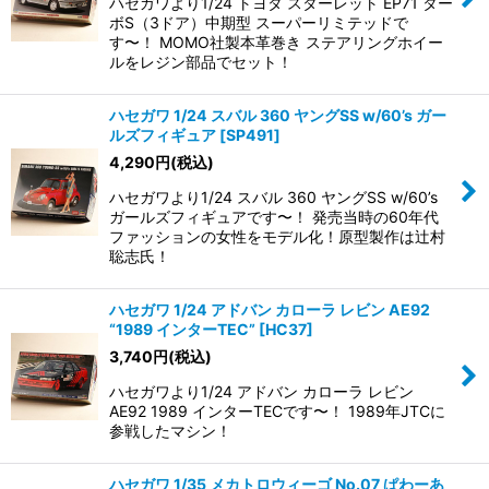
ハセガワより1/24 トヨタ スターレット EP71 ター
ボS（3ドア）中期型 スーパーリミテッドで
す〜！ MOMO社製本革巻き ステアリングホイー
ルをレジン部品でセット！
ハセガワ 1/24 スバル 360 ヤングSS w/60’s ガー
ルズフィギュア
[
SP491
]
4,290
円
(税込)
ハセガワより1/24 スバル 360 ヤングSS w/60’s
ガールズフィギュアです〜！ 発売当時の60年代
ファッションの女性をモデル化！原型製作は辻村
聡志氏！
ハセガワ 1/24 アドバン カローラ レビン AE92
“1989 インターTEC”
[
HC37
]
3,740
円
(税込)
ハセガワより1/24 アドバン カローラ レビン
AE92 1989 インターTECです〜！ 1989年JTCに
参戦したマシン！
ハセガワ 1/35 メカトロウィーゴ No.07 ぱわーあ