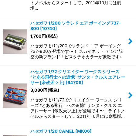
トノベルからスタートして、2011年10月には劇
場…
ハセガワ 1/200 ソラシド エア ボーイング 737-
800
[
10740
]
1,760
円
(税込)
ハセガワより1/200でソラシド エア ボーイング
737-800が登場です〜！ スカイネット アジア航
空の新ブランド！ピスタチオカラーが素敵です♪
ハセガワ 1/72 クリエイター ワークス シリーズ
“とある飛行士への追憶” サンタ・クルス エアレー
サー [帝政天ツ上]
[
64706
]
3,080
円
(税込)
ハセガワより1/72でクリエイター ワークス シリ
ーズ “とある飛行士への追憶” サンタ・クルス エ
アレーサー [帝政天ツ上] が登場です〜！ライトノ
ベルからスタートして、2011年10月には劇場版…
ハセガワ 1/20 CAMEL
[
MK06
]