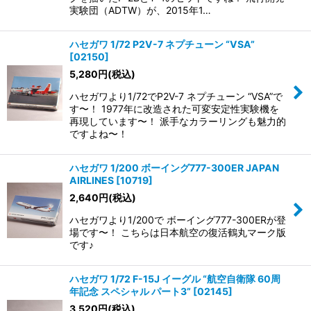
実験団（ADTW）が、2015年1…
ハセガワ 1/72 P2V-7 ネプチューン “VSA”
[
02150
]
5,280
円
(税込)
ハセガワより1/72でP2V-7 ネプチューン “VSA”で
す〜！ 1977年に改造された可変安定性実験機を
再現しています〜！ 派手なカラーリングも魅力的
ですよね〜！
ハセガワ 1/200 ボーイング777-300ER JAPAN
AIRLINES
[
10719
]
2,640
円
(税込)
ハセガワより1/200で ボーイング777-300ERが登
場です〜！ こちらは日本航空の復活鶴丸マーク版
です♪
ハセガワ 1/72 F-15J イーグル “航空自衛隊 60周
年記念 スペシャル パート3”
[
02145
]
3,520
円
(税込)