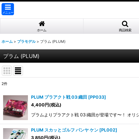
メニュー
ホーム
商品検索
ホーム
>
プラモデル
>
プラム (PLUM)
プラム (PLUM)
2
件
表示数
:
PLUM プラアクト戦 03:織田
[
PP033
]
4,400
円
(税込)
並び順
:
プラムよりプラアクト戦 03:織田が登場です〜！ オ
PLUM スカッとゴルフ パンヤ ケン
[
PL002
]
3,850
円
(税込)