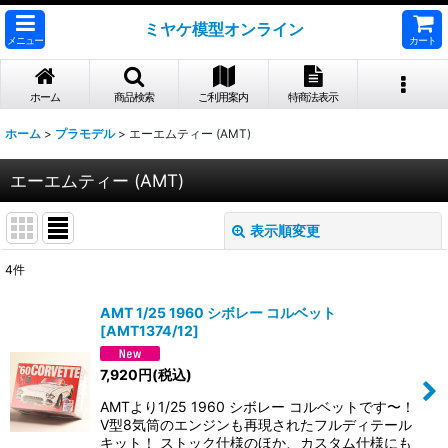
ミヤケ模型オンライン
メニュー
カート
ホーム
商品検索
ご利用案内
特商法表示
ホーム
>
プラモデル
>
エーエムティー (AMT)
エーエムティー (AMT)
表示順変更
閉じる
4
件
表示数
:
AMT 1/25 1960 シボレー コルベット
[
AMT1374/12
]
並び順
:
7,920
円
(税込)
絞り込む
AMTより1/25 1960 シボレー コルベットです〜！
V型8気筒のエンジンも再現されたフルディテール
キット！ ストック仕様のほか、カスタム仕様にも