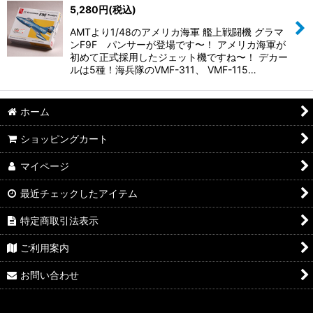
5,280
円
(税込)
AMTより1/48のアメリカ海軍 艦上戦闘機 グラマ
ンF9F パンサーが登場です〜！ アメリカ海軍が
初めて正式採用したジェット機ですね〜！ デカー
ルは5種！海兵隊のVMF-311、 VMF-115…
ホーム
ショッピングカート
マイページ
最近チェックしたアイテム
特定商取引法表示
ご利用案内
お問い合わせ