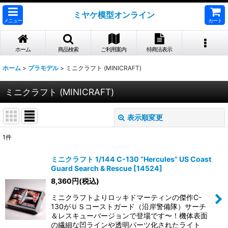
ミヤケ模型オンライン
メニュー
カート
ホーム
商品検索
ご利用案内
特商法表示
ホーム
>
プラモデル
>
ミニクラフト (MINICRAFT)
ミニクラフト (MINICRAFT)
表示順変更
閉じる
1
件
表示数
:
ミニクラフト 1/144 C-130 “Hercules” US Coast
Guard Search & Rescue
[
14524
]
並び順
:
8,360
円
(税込)
ミニクラフトよりロッキドマーティンの傑作C-
絞り込む
130がＵＳコーストガード（沿岸警備隊）サーチ
＆レスキューバージョンで登場です〜！機体表面
の繊細な凹ラインや透明パーツ化されたライト